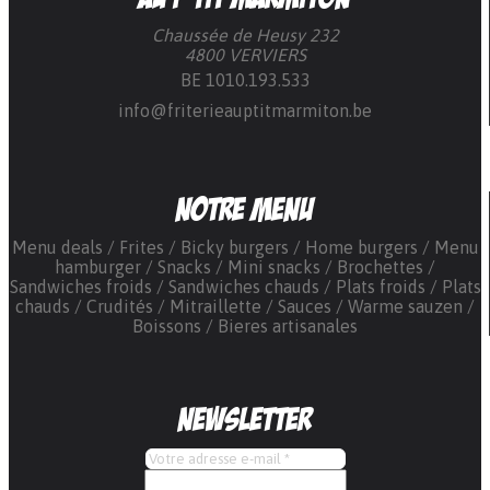
Chaussée de Heusy 232
4800 VERVIERS
BE 1010.193.533
info@friterieauptitmarmiton.be
Notre menu
Menu deals
Frites
Bicky burgers
Home burgers
Menu
hamburger
Snacks
Mini snacks
Brochettes
Sandwiches froids
Sandwiches chauds
Plats froids
Plats
chauds
Crudités
Mitraillette
Sauces
Warme sauzen
Boissons
Bieres artisanales
Newsletter