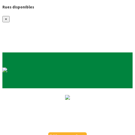
Rues disponibles
×
Inscrivez-vous et recevez votre
coupon de reduction dans votre boite
de reception chaque mois!