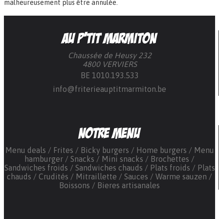
malheureusement plus être annulée.
Au P’tit Marmiton
Chaussée de Heusy 232
4800 VERVIERS
BE 1010.193.533
info@friterieauptitmarmiton.be
Notre menu
Menu deals
Frites
Bicky burgers
Home burgers
Menu
hamburger
Snacks
Mini snacks
Brochettes
Sandwiches froids
Sandwiches chauds
Plats froids
Plats
chauds
Crudités
Mitraillette
Sauces
Warme sauzen
Boissons
Bieres artisanales